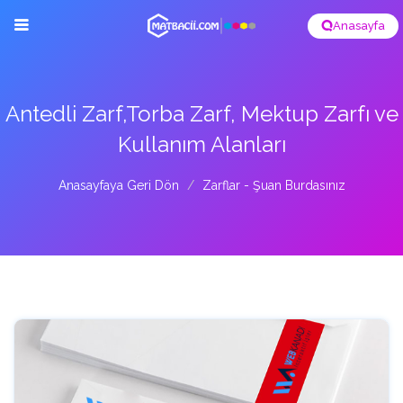
Anasayfa
Antedli Zarf,Torba Zarf, Mektup Zarfı ve
Kullanım Alanları
Anasayfaya Geri Dön
Zarflar - Şuan Burdasınız