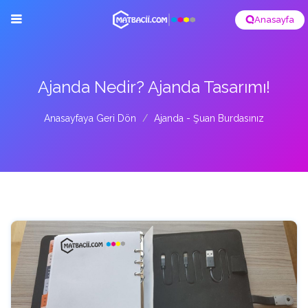
Anasayfa
Ajanda Nedir? Ajanda Tasarımı!
Anasayfaya Geri Dön
Ajanda - Şuan Burdasınız