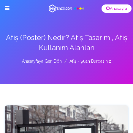
Anasayfa
Afiş (Poster) Nedir? Afiş Tasarımı, Afiş
Kullanım Alanları
Anasayfaya Geri Dön
Afiş - Şuan Burdasınız