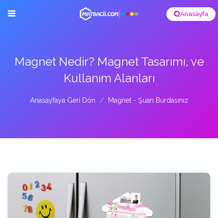
Anasayfa
Magnet Nedir? Magnet Tasarımı, ve
Kullanım Alanları
Anasayfaya Geri Dön
Magnet - Şuan Burdasınız