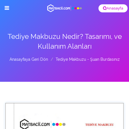
Anasayfa
Tediye Makbuzu Nedir? Tasarımı, ve
Kullanım Alanları
Anasayfaya Geri Dön
Tediye Makbuzu - Şuan Burdasınız